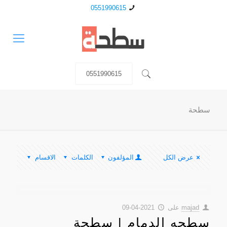
0551990615
0551990615
سطحة
عرض الكل
المؤلفون
الكلمات
الاقسام
majad
على
2021-04-09
سطحه الدمام | سطحة