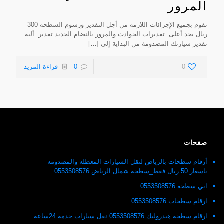
المرور
نقوم بجميع الإجرائات اللازمه من أجل التقدير ورسوم السطحه 300
ريال بحد أعلى تقديرات الحوادث والمرور بالنضام الجديد تقدير ألية
تقدير سيارتك المصدومة من البداية إلى
[…]
0
0
قراءة المزيد
صفحات
أرقام سطحات بالرياض لنقل السيارات المعطله والمصدومه
باسعار 50 ريال فقط_سطحه شمال الرياض 0553508576
ابي سطحة 0553508576
ارقام سطحات 0553508576
ارقام سطحة هيدروليك 0553508576 نقل سيارات خدمه 24ساعة