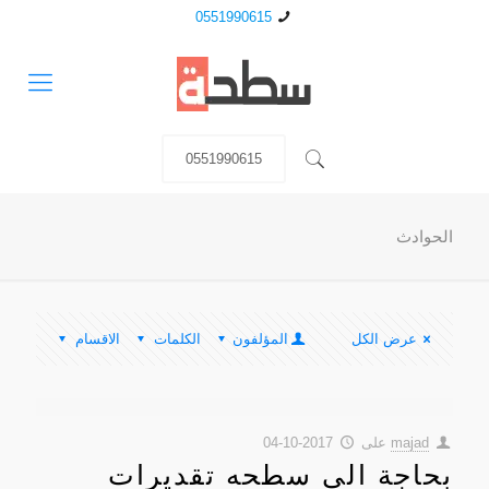
0551990615
0551990615
الحوادث
عرض الكل
المؤلفون
الكلمات
الاقسام
majad
على
2017-10-04
بحاجة الى سطحه تقديرات