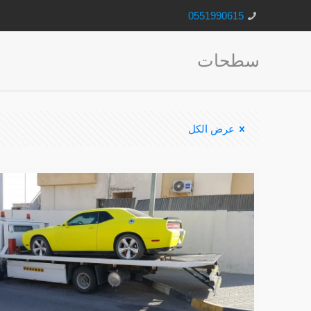
0551990615
سطحات
عرض الكل