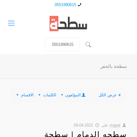
0551990615
0551990615
سطحة بالحفر
عرض الكل
المؤلفون
الكلمات
الاقسام
majad
على
2021-04-09
سطحه الدمام | سطحة