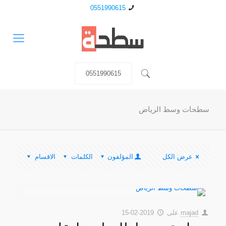
0551990615
0551990615
سطحات وسط الرياض
عرض الكل
المؤلفون
الكلمات
الاقسام
majad
على
2019-02-15