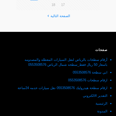
18
17
الصفحة التالية
صفحات
أرقام سطحات بالرياض لنقل السيارات المعطله والمصدومه
باسعار 50 ريال فقط_سطحه شمال الرياض 0553508576
ابي سطحة 0553508576
ارقام سطحات 0553508576
ارقام سطحة هيدروليك 0553508576 نقل سيارات خدمه 24ساعة
التقدير الالكتروني
الرئيسية
المدونة