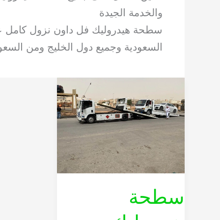
والخدمة الجيدة
سطحة هيدروليك فل داون نزول كامل عل
السعودية وجميع دول الخليج ومن السعود
سطحة
هيدروليك
بالرياض
لنقل
السيارات
الحديثة
بأسعار
تنافسية
سطحة