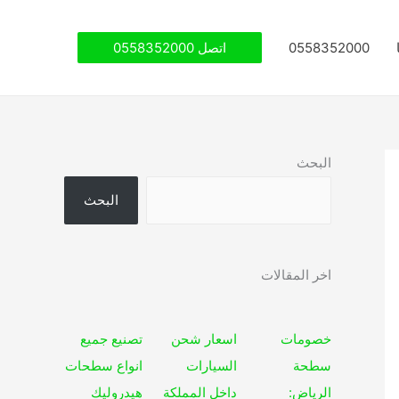
0558352000
اتصل 0558352000
البحث
البحث
اخر المقالات
خصومات
اسعار شحن
تصنيع جميع
سطحة
السيارات
انواع سطحات
الرياض:
داخل المملكة
هيدروليك