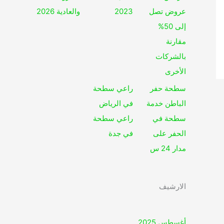
عروض تصل
2023
والعادية 2026
إلى 50%
مقارنة
بالشركات
الأخرى
سطحة حفر
راعي سطحة
الباطن خدمة
في الرياض
سطحة في
راعي سطحة
الحفر على
في جدة
مدار 24 س
الارشيف
أغسطس 2025