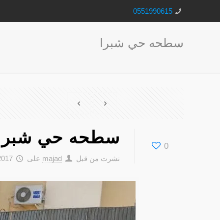
0551990615
سطحه حي شبرا
سطحه حي شبرا
0
نشرت من قبل
majad
على
017-10-11