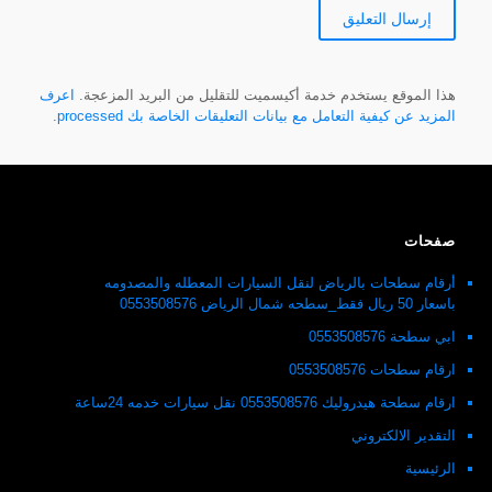
هذا الموقع يستخدم خدمة أكيسميت للتقليل من البريد المزعجة.
اعرف
المزيد عن كيفية التعامل مع بيانات التعليقات الخاصة بك processed
.
صفحات
أرقام سطحات بالرياض لنقل السيارات المعطله والمصدومه
باسعار 50 ريال فقط_سطحه شمال الرياض 0553508576
ابي سطحة 0553508576
ارقام سطحات 0553508576
ارقام سطحة هيدروليك 0553508576 نقل سيارات خدمه 24ساعة
التقدير الالكتروني
الرئيسية