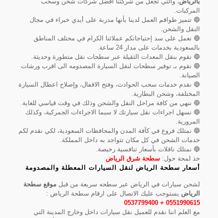
بالرياض
، والتي تجعل من شركتنا افضل شركات شحن وسحب
المركبات.
🔵 تتميز طواقم العمل لدينا بأنها مدربة على أيدي خبراء في مجال
النقل والشحن.
🔵 نعمل على سد إحتياجاتكم عملائنا الكرام في مختلف المناطق
بالسعودية بخدمات على مدار 24 ساعة.
🔵 نقوم بنقل المعدات الثقيلة عبر سطحات نقل متطورة وحديثة.
🔵 نقوم بـ توفير سطحات لنقل السيارة المصدومه الى اقرب ورشات
الصيانة.
🔵 نقدم خدمات سحب الحوادث، وفتح الاقفال، وإصلاح اعطال السيارة
المختلفة، وشحن البطارية.
🔵 ننهي من كافة مراحل النقل والشحن وذلك في وقت قياسي للغاية.
🔵 نسهل اجراءات نقل سيارتك لا سيما الاجراءات الجمركية، وكذلك
المرورية.
🔵 نمتلك فروع في كآفة المدن والمحافظات السعودية، لكي نقدم لكم
خدمات الشحن في كل مكان تتواجد به داخل المملكة.
🔵 نمتلك ناقلات بأسعار تنافسية رخيصة.
خذ لمحة حول:
سطحة شرق الرياض
أسعار سطحة الرياض لنقل السيارات المعطلة والمصدومة
لشحن سيارات في الرياض عبر سطحه سريعة من قبل
موقع سطحة
الرياض
يستوجب عليك الاتصال على ارقام سطحة الرياض :
0551990615 + 0537799400
مع العلم اننا نقدم للعميل نقل سيارات داخل وخارج المدينة التي