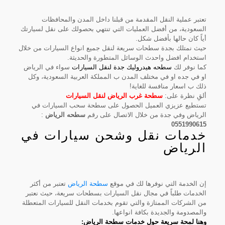
تعتبر عملية النقل المقدمة من قبلنا داخل المدن والمحافظات
السعودية، من أفضل العمليات التي تنتهي بحصولك على نقل لسيارتك
أياً كان حالها بأفضل شكل.
حيث نمتلك بجدة سطحات سريعة لنقل جميع انواع السيارات من خلال
استخدام افضل واحدث الوسائل المتطورة والحديثة.
كما نوفر لك
سطحه هيدروليك جدة لنقل السيارات
سواء في الرياض
او في جده او في مختلف المدن ب المملكة العربية السعودية، وكل
ذلك ب اسعار منافسة للغاية!
ألقِ نظرة على:
سطحة غرب الرياض لنقل السيارات
تستطيع عزيزي العميل الحصول على سطحة سحب السيارات في
الرياض وفي جدة من خلال الاتصال على رقم
سطحه الرياض
:
0551990615
خدمات نقل وشحن سيارات في
الرياض
إن الخدمة التي نوفرها لك في موقع
سطحة الرياض
تعتبر من أكثر
الخدمات طلباً في مجال نقل السيارات بسطحات سريعة، حيث نعتبر
من الشركات الممتازة والتي تقوم بخدمات النقل للسيارات المتعطلة
والمصدومة والجديدة بكافة انواعها.
وهنا لمحة سريعة حول خدمات سطحة الرياض: