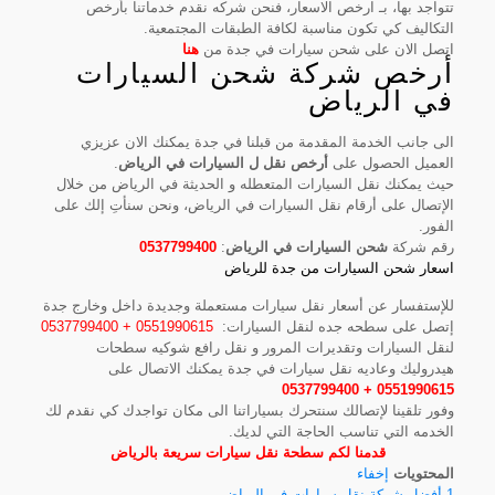
تتواجد بها، بـ ارخص الاسعار، فنحن شركه نقدم خدماتنا بأرخص
التكاليف كي تكون مناسبة لكافة الطبقات المجتمعية.
اتصل الان على شحن سيارات في جدة من
هنا
أرخص شركة شحن السيارات
في الرياض
الى جانب الخدمة المقدمة من قبلنا في جدة يمكنك الان عزيزي
العميل الحصول على
أرخص نقل ل السيارات في الرياض
.
حيث يمكنك نقل السيارات المتعطله و الحديثة في الرياض من خلال
الإتصال على أرقام نقل السيارات في الرياض، ونحن سنأتِ إلك على
الفور.
رقم شركة
شحن السيارات في الرياض
:
0537799400
اسعار شحن السيارات من جدة للرياض
للإستفسار عن أسعار نقل سيارات مستعملة وجديدة داخل وخارج جدة
إتصل على سطحه جده لنقل السيارات:
0551990615 + 0537799400
لنقل السيارات وتقديرات المرور و نقل رافع شوكيه سطحات
هيدروليك وعاديه نقل سيارات في جدة يمكنك الاتصال على
0551990615 + 0537799400
وفور تلقينا لإتصالك سنتحرك بسياراتنا الى مكان تواجدك كي نقدم لك
الخدمه التي تناسب الحاجة التي لديك.
قدمنا لكم سطحة نقل سيارات سريعة بالرياض
المحتويات
إخفاء
1
أفضل شركة نقل سيارات في الرياض