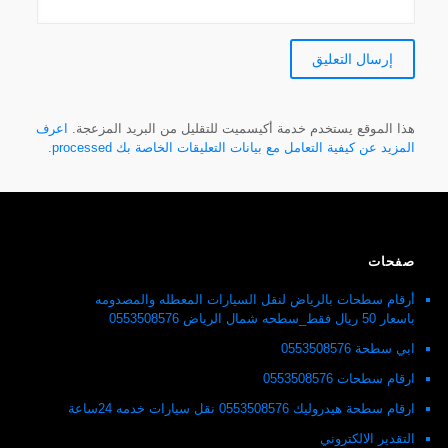
هذا الموقع يستخدم خدمة أكيسميت للتقليل من البريد المزعجة.
اعرف
المزيد عن كيفية التعامل مع بيانات التعليقات الخاصة بك processed
.
صفحات
أرقام سطحات بالرياض لنقل السيارات المعطله والمصدومه
باسعار 50 ريال فقط_سطحه شمال الرياض 0553508576
ابي سطحة 0553508576
ارقام سطحات 0553508576
ارقام سطحة هيدروليك 0553508576 نقل سيارات خدمه 24ساعة
التقدير الالكتروني