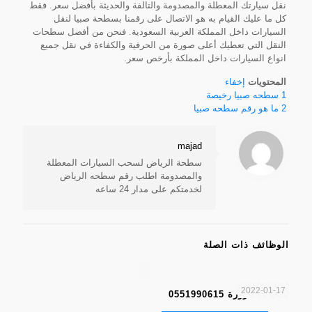
نقل سيارتك المعطلة والمصدومة والتالفة والحديثة بأفضل سعر. فقط
كل ما عليك القيام به هو الاتصال على رقمنا بسطحة صبيا لنقل
السيارات داخل المملكة العربية السعودية. فنحن من أفضل سطحات
النقل التي تعطيك أعلى صورة من الحرفية والكفاءة في نقل جميع
انواع السيارات داخل المملكة بأرخص سعر.
المحتويات
إخفاء
1
سطحه صبيا رخيصة
2
ما هو رقم سطحه صبيا
majad
سطحة الرياض لسحب السيارات المعطلة
والمصدومة اطلب رقم سطحه الرياض
لخدمتكم على مدار 24 ساعه
الوظائف ذات الصلة
2022-01-17
سطحة شرورة 0551990615