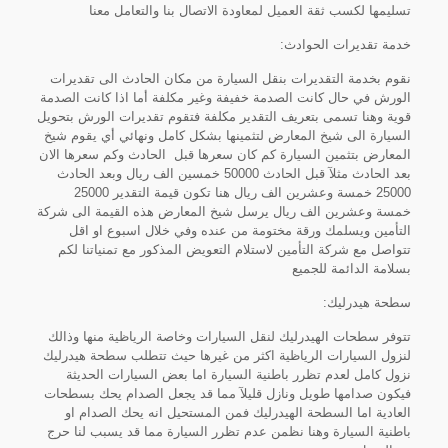
تسليمها لكسب ثقة العميل لمعاودة الاتصال بنا والتعامل معنا
خدمة تقديرات الحوادث:
نقوم بخدمة التقديرات بنقل السيارة من مكان الحادث الى تقديرات
الورش في حال كانت الصدمة خفيفة وغير مكلفة أما اذا كانت الصدمة
قوية وهنا تسمى بتعريف التقدير مكلفة فتقوم تقديرات الورش بتحويل
السيارة الى شيخ المعارض لتثمينها بشكل كامل ونهائي أي يقوم شيخ
المعارض بتثمين السيارة كم كان سعرها قبل الحادث وكم سعرها الان
بعد الحادث مثلآ قبل الحادث 50000 خمسين الف ريال وبعد الحادث
25000 خمسة وعشرين الف ريال هنا تكون قيمة التقدير 25000
خمسة وعشرين الف ريال يرسل شيخ المعارض هذه القيمة الى شركة
التأمين ويسلمك ورقة مختومة من عنده وفي خلال اسبوع او اقل
تتواصل مع شركة التأمين لاستلام التعويض المذكور مع تمنياتنا لكم
بسلامة الدائمة للجميع
سطحة هيدرليك:
تتوفر سطحات الهيدرليك لنقل السيارات وخاصة الرياظية منها وذالك
لنزول السيارات الرياظية اكثر من غيرها حيث تتطلب سطحة هيدرليك
نزول كامل لعدم تظرر باطنية السيارة اما بعض السيارات الحديثة
فيكون صدامها طويل ونازل قليلآ مما قد يجعل الصدام يحك بسطحات
العادية اما السطحة الهيدرليك فمن المستحيل انه يحك الصدام او
باطنية السيارة وهنا نظمن عدم تظرر السيارة مما قد يسبب لنا حرج