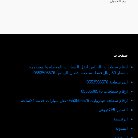
مع العميل
صفحات
أرقام سطحات بالرياض لنقل السيارات المعطله والمصدومه
باسعار 50 ريال فقط_سطحه شمال الرياض 0553508576
ابي سطحة 0553508576
ارقام سطحات 0553508576
ارقام سطحة هيدروليك 0553508576 نقل سيارات خدمه 24ساعة
التقدير الالكتروني
الرئيسية
المدونة
المقالات