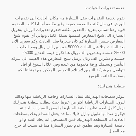
خدمة تقديرات الحوادث:
نقوم بخدمة التقديرات بنقل السيارة من مكان الحادث الى تقديرات
الورش في حال كانت الصدمة خفيفة وغير مكلفة أما اذا كانت الصدمة
قوية وهنا تسمى بتعريف التقدير مكلفة فتقوم تقديرات الورش بتحويل
السيارة الى شيخ المعارض لتثمينها بشكل كامل ونهائي أي يقوم شيخ
المعارض بتثمين السيارة كم كان سعرها قبل الحادث وكم سعرها الان
بعد الحادث مثلآ قبل الحادث 50000 خمسين الف ريال وبعد الحادث
25000 خمسة وعشرين الف ريال هنا تكون قيمة التقدير 25000
خمسة وعشرين الف ريال يرسل شيخ المعارض هذه القيمة الى شركة
التأمين ويسلمك ورقة مختومة من عنده وفي خلال اسبوع او اقل
تتواصل مع شركة التأمين لاستلام التعويض المذكور مع تمنياتنا لكم
بسلامة الدائمة للجميع
سطحة هيدرليك:
تتوفر سطحات الهيدرليك لنقل السيارات وخاصة الرياظية منها وذالك
لنزول السيارات الرياظية اكثر من غيرها حيث تتطلب سطحة هيدرليك
نزول كامل لعدم تظرر باطنية السيارة اما بعض السيارات الحديثة
فيكون صدامها طويل ونازل قليلآ مما قد يجعل الصدام يحك بسطحات
العادية اما السطحة الهيدرليك فمن المستحيل انه يحك الصدام او
باطنية السيارة وهنا نظمن عدم تظرر السيارة مما قد يسبب لنا حرج
مع العميل