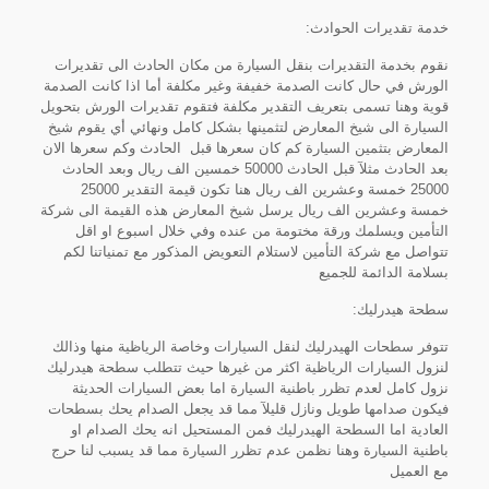
خدمة تقديرات الحوادث:
نقوم بخدمة التقديرات بنقل السيارة من مكان الحادث الى تقديرات
الورش في حال كانت الصدمة خفيفة وغير مكلفة أما اذا كانت الصدمة
قوية وهنا تسمى بتعريف التقدير مكلفة فتقوم تقديرات الورش بتحويل
السيارة الى شيخ المعارض لتثمينها بشكل كامل ونهائي أي يقوم شيخ
المعارض بتثمين السيارة كم كان سعرها قبل الحادث وكم سعرها الان
بعد الحادث مثلآ قبل الحادث 50000 خمسين الف ريال وبعد الحادث
25000 خمسة وعشرين الف ريال هنا تكون قيمة التقدير 25000
خمسة وعشرين الف ريال يرسل شيخ المعارض هذه القيمة الى شركة
التأمين ويسلمك ورقة مختومة من عنده وفي خلال اسبوع او اقل
تتواصل مع شركة التأمين لاستلام التعويض المذكور مع تمنياتنا لكم
بسلامة الدائمة للجميع
سطحة هيدرليك:
تتوفر سطحات الهيدرليك لنقل السيارات وخاصة الرياظية منها وذالك
لنزول السيارات الرياظية اكثر من غيرها حيث تتطلب سطحة هيدرليك
نزول كامل لعدم تظرر باطنية السيارة اما بعض السيارات الحديثة
فيكون صدامها طويل ونازل قليلآ مما قد يجعل الصدام يحك بسطحات
العادية اما السطحة الهيدرليك فمن المستحيل انه يحك الصدام او
باطنية السيارة وهنا نظمن عدم تظرر السيارة مما قد يسبب لنا حرج
مع العميل