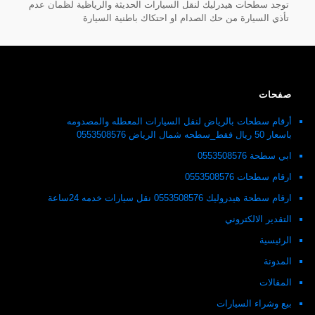
توجد سطحات هيدرليك لنقل السيارات الحديثة والرياظية لظمان عدم
تأذي السيارة من حك الصدام او احتكاك باطنية السيارة
صفحات
أرقام سطحات بالرياض لنقل السيارات المعطله والمصدومه
باسعار 50 ريال فقط_سطحه شمال الرياض 0553508576
ابي سطحة 0553508576
ارقام سطحات 0553508576
ارقام سطحة هيدروليك 0553508576 نقل سيارات خدمه 24ساعة
التقدير الالكتروني
الرئيسية
المدونة
المقالات
بيع وشراء السيارات