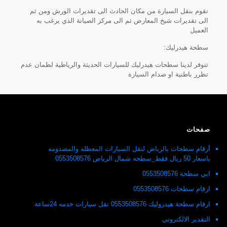
نقوم بنقل السيارة من مكان الحادث الى تقديرات الورش ومن ثم
الى تقديرات شيخ المعارض ثم الى مركز الصيانة الذي يرغب به
العميل
سطحة هيدرليك:
تتوفر لدينا سطحات هيدرليك للسيارات الحديثة والرياظية لظمان عدم
تظرر باطنية او صدام السيارة
صفحات
أرقام سطحات بالرياض لنقل السيارات المعطله والمصدومه
باسعار 50 ريال فقط_سطحه شمال الرياض 0553508576
ابي سطحة 0553508576
ارقام سطحات 0553508576
ارقام سطحة هيدروليك 0553508576 نقل سيارات خدمه 24ساعة
التقدير الالكتروني