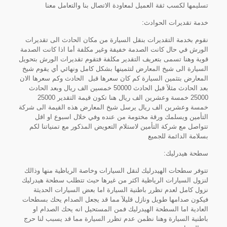
تسليمها لكسب ثقة العميل لمعاودة الاتصال بنا والتعامل معنا
خدمة تقديرات الحوادث:
نقوم بخدمة التقديرات بنقل السيارة من مكان الحادث الى تقديرات
الورش في حال كانت الصدمة خفيفة وغير مكلفة أما اذا كانت الصدمة
قوية وهنا تسمى بتعريف التقدير مكلفة فتقوم تقديرات الورش بتحويل
السيارة الى شيخ المعارض لتثمينها بشكل كامل ونهائي أي يقوم شيخ
المعارض بتثمين السيارة كم كان سعرها قبل الحادث وكم سعرها الان
بعد الحادث مثلآ قبل الحادث 50000 خمسين الف ريال وبعد الحادث
25000 خمسة وعشرين الف ريال هنا تكون قيمة التقدير 25000
خمسة وعشرين الف ريال يرسل شيخ المعارض هذه القيمة الى شركة
التأمين ويسلمك ورقة مختومة من عنده وفي خلال اسبوع او اقل
تتواصل مع شركة التأمين لاستلام التعويض المذكور مع تمنياتنا لكم
بسلامة الدائمة للجميع
سطحة هيدرليك:
تتوفر سطحات الهيدرليك لنقل السيارات وخاصة الرياظية منها وذالك
لنزول السيارات الرياظية اكثر من غيرها حيث تتطلب سطحة هيدرليك
نزول كامل لعدم تظرر باطنية السيارة اما بعض السيارات الحديثة
فيكون صدامها طويل ونازل قليلآ مما قد يجعل الصدام يحك بسطحات
العادية اما السطحة الهيدرليك فمن المستحيل انه يحك الصدام او
باطنية السيارة وهنا نظمن عدم تظرر السيارة مما قد يسبب لنا حرج