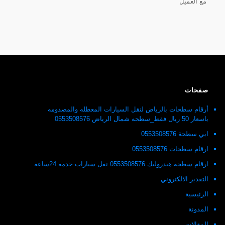
مع العميل
صفحات
أرقام سطحات بالرياض لنقل السيارات المعطله والمصدومه
باسعار 50 ريال فقط_سطحه شمال الرياض 0553508576
ابي سطحة 0553508576
ارقام سطحات 0553508576
ارقام سطحة هيدروليك 0553508576 نقل سيارات خدمه 24ساعة
التقدير الالكتروني
الرئيسية
المدونة
المقالات