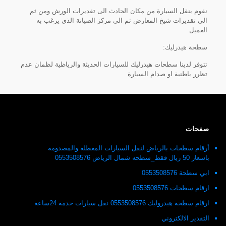
نقوم بنقل السيارة من مكان الحادث الى تقديرات الورش ومن ثم
الى تقديرات شيخ المعارض ثم الى مركز الصيانة الذي يرغب به
العميل
سطحة هيدرليك:
تتوفر لدينا سطحات هيدرليك للسيارات الحديثة والرياظية لظمان عدم
تظرر باطنية او صدام السيارة
صفحات
أرقام سطحات بالرياض لنقل السيارات المعطله والمصدومه
باسعار 50 ريال فقط_سطحه شمال الرياض 0553508576
ابي سطحة 0553508576
ارقام سطحات 0553508576
ارقام سطحة هيدروليك 0553508576 نقل سيارات خدمه 24ساعة
التقدير الالكتروني