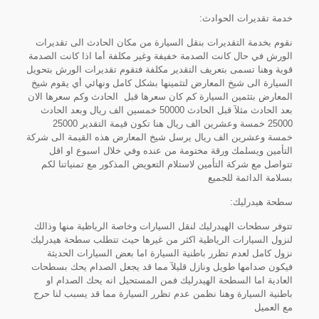
خدمة تقديرات الحوادث:
نقوم بخدمة التقديرات بنقل السيارة من مكان الحادث الى تقديرات
الورش في حال كانت الصدمة خفيفة وغير مكلفة أما اذا كانت الصدمة
قوية وهنا تسمى بتعريف التقدير مكلفة فتقوم تقديرات الورش بتحويل
السيارة الى شيخ المعارض لتثمينها بشكل كامل ونهائي أي يقوم شيخ
المعارض بتثمين السيارة كم كان سعرها قبل الحادث وكم سعرها الان
بعد الحادث مثلآ قبل الحادث 50000 خمسين الف ريال وبعد الحادث
25000 خمسة وعشرين الف ريال هنا تكون قيمة التقدير 25000
خمسة وعشرين الف ريال يرسل شيخ المعارض هذه القيمة الى شركة
التأمين ويسلمك ورقة مختومة من عنده وفي خلال اسبوع او اقل
تتواصل مع شركة التأمين لاستلام التعويض المذكور مع تمنياتنا لكم
بسلامة الدائمة للجميع
سطحة هيدرليك:
تتوفر سطحات الهيدرليك لنقل السيارات وخاصة الرياظية منها وذالك
لنزول السيارات الرياظية اكثر من غيرها حيث تتطلب سطحة هيدرليك
نزول كامل لعدم تظرر باطنية السيارة اما بعض السيارات الحديثة
فيكون صدامها طويل ونازل قليلآ مما قد يجعل الصدام يحك بسطحات
العادية اما السطحة الهيدرليك فمن المستحيل انه يحك الصدام او
باطنية السيارة وهنا نظمن عدم تظرر السيارة مما قد يسبب لنا حرج
مع العميل